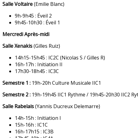
Salle Voltaire
(Emilie Blanc)
9h-9h45 : Éveil 2
9h45-10h30 : Éveil 1
Mercredi Après-midi
Salle Xenakis
(Gilles Ruiz)
14h15-15h45 : IC2C (Nicolas S / Gilles R)
16h-17h : Initiation II
17h30-18h45 : IC3C
Semestre 1 :
19h-20h Culture Musicale IIC1
Semestre 2 :
19h-19h45 IIC1 Rythme / 19h45-20h30 IIC2 R
Salle Rabelais
(Yannis Ducreux Delemarre)
14h-15h : Initiation I
15h-16h : IC1C
16h-17h15 : IC3B