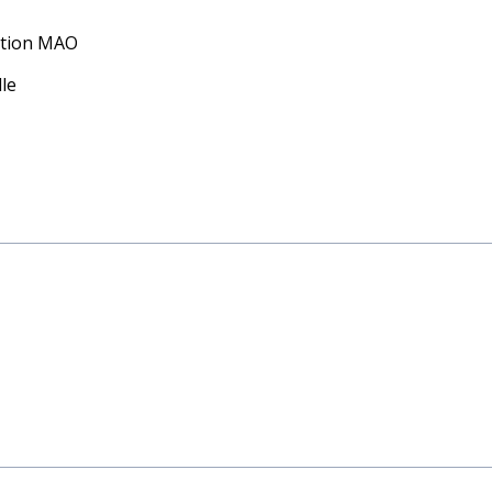
ption MAO
lle