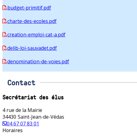
budget-primitif.pdf
charte-des-ecoles.pdf
creation-emploi-cat-a.pdf
delib-loi-sauvadet.pdf
denomination-de-voies.pdf
Contact
Secrétariat des élus
4 rue de la Mairie
34430
Saint-Jean-de-Védas
04 67 07 83 01
Horaires