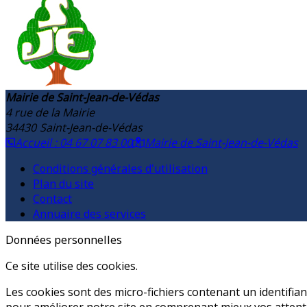
Mairie de Saint-Jean-de-Védas
4 rue de la Mairie
34430
Saint-Jean-de-Védas
Accueil : 04 67 07 83 00
Mairie de Saint-Jean-de-Védas
Conditions générales d'utilisation
Plan du site
Contact
Annuaire des services
Données personnelles
Ce site utilise des cookies.
Les cookies sont des micro-fichiers contenant un identifia
pour améliorer notre site en comprenant mieux vos attente