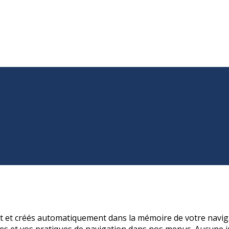
nt et créés automatiquement dans la mémoire de votre naviga
s et vos pratiques de navigation dans nos menus. Aucune in