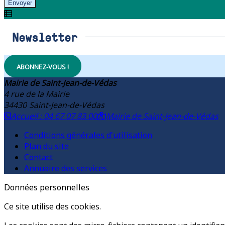
Envoyer
Newsletter
ABONNEZ-VOUS !
Mairie de Saint-Jean-de-Védas
4 rue de la Mairie
34430
Saint-Jean-de-Védas
Accueil : 04 67 07 83 00
Mairie de Saint-Jean-de-Védas
Conditions générales d'utilisation
Plan du site
Contact
Annuaire des services
Données personnelles
Ce site utilise des cookies.