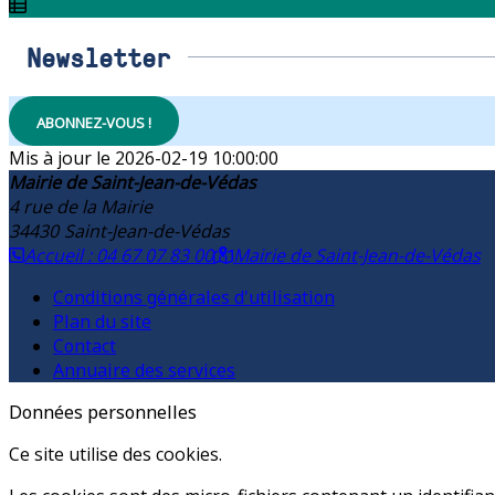
Newsletter
ABONNEZ-VOUS !
2026-02-19 10:00:00
Mairie de Saint-Jean-de-Védas
4 rue de la Mairie
34430
Saint-Jean-de-Védas
Accueil : 04 67 07 83 00
Mairie de Saint-Jean-de-Védas
Conditions générales d'utilisation
Plan du site
Contact
Annuaire des services
Données personnelles
Ce site utilise des cookies.