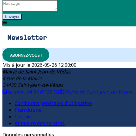
Envoyer
Newsletter
ABONNEZ-VOUS !
2026-05-26 12:00:00
Mairie de Saint-Jean-de-Védas
4 rue de la Mairie
34430
Saint-Jean-de-Védas
Accueil : 04 67 07 83 00
Mairie de Saint-Jean-de-Védas
Conditions générales d'utilisation
Plan du site
Contact
Annuaire des services
Données personnelles